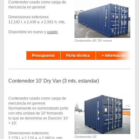
Contenedor usado como carga de
mercancía en general
Dimensiones exteriores:
12,192 l. x 2,438 a. x 2,591 h. mts.
Disponible en nuevo y
usado
Contenedor 40' DV nuevo
hhhhd
Presupuesto
Ficha técnica
+ información
Contenedor 10' Dry Van (3 mts. estandar)
Contenedor usado como carga de
mercancía en general
Normalmente es suministrado junto
con otra unidad de 10' formando
lo que se denomina un Duocon: 10'
+ 10'.
Dimensiones exteriores:
Contenedor 10'
2,278 l. x 2,120 a. x 2,060 h. mts.