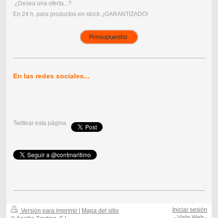
¿Desea una oferta...?
En 24 h. para productos en stock..¡GARANTIZADO!
En las redes sociales...
Twittear esta página
Iniciar sesión
Versión para imprimir
|
Mapa del sitio
-
Vista Web
-