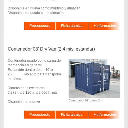
Disponible en nuevo como marítimo y almacén.
Disponible en usado como almacén.
hhhhd
Presupuesto
Ficha técnica
+ información
Contenedor 08' Dry Van (2,4 mts. estandar)
Contenedor usado como carga de
mercancía en general
Es servido dentro de un 10' o
20'. No apto para transporte
marítimo.
Dimensiones exteriores:
2,278 l. x 2,120 a. x 2,060 h. mts.
Contenedor 08' almacén
Disponible en nuevo
hhhhd
Presupuesto
Ficha técnica
+ información