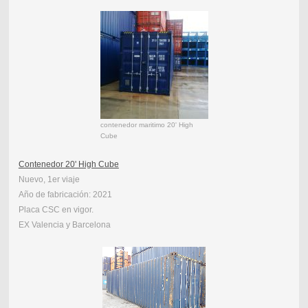
contenedor maritimo 20' High
Cube
Contenedor 20' High Cube
Nuevo, 1er viaje
Año de fabricación: 2021
Placa CSC en vigor.
EX Valencia y Barcelona