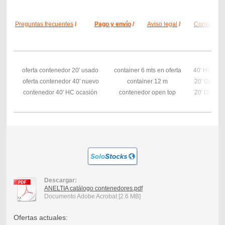
Preguntas frecuentes
/
Pago y envío
/
Aviso legal
/
Contacto
/
oferta contenedor 20' usado
container 6 mts en oferta
40' HC Ree
oferta contenedor 40' nuevo
container 12 m
20' Open T
contenedor 40' HC ocasión
contenedor open top
20' DV usa
Descargar:
ANELTIA catálogo contenedores.pdf
Documento Adobe Acrobat [2.6 MB]
Ofertas actuales: