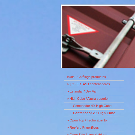
Inicio - Catálogo productos
> ¡ OFERTAS ! contenedores
> Estandar / Dry Van
> High Cube / Altura superior
Contenedor 40' High Cube
Contenedor 20' High Cube
> Open Top / Techo abierto
> Reefer / Frigoríficos
> Open Side / lateral abierto