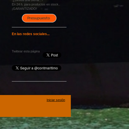
¿Desea una oferta...?
En 24 h. para productos en stock..
¡GARANTIZADO!
En las redes sociales...
Twittear esta página
Iniciar sesión