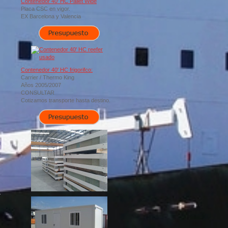
Contenedor 40' HC Pallet Wide
Placa CSC en vigor.
EX Barcelona y Valencia
Contenedor 40' HC frigorifco:
Carrier / Thermo King
Años 2005/2007
CONSULTAR
Cotizamos transporte hasta destino.