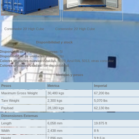
Contenedor 20' High Cube
Contenedor 20' High Cube
Disponibilidad y stock
Disponibilidad de unidades nuevas:
Sí
Disponibilidad de unidades usadas:
No
Colores unidades nuevas:
Azul RAL 5010, Azul RAL 5013, otras consultar.
Colores unidades usadas:
Sin disponibilidad
Medidas y pesos
Pesos
Metrica
Imperial
Maximum Gross Weight
30,480 kgs
67,200 lbs
Tare Weight
2,300 kgs
5,070 lbs
Payload
28,180 kgs
62,130 lbs
Dimensiones Externas
Length
6,058 mm
19.875 ft
Width
2,438 mm
8 ft
Height
2,896 mm
9 ft 6 in