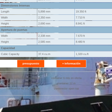
Dimensiones Internas
Length
5,898 mm
19.350 ft
Width
2,350 mm
7.710 ft
Height
2,690 mm
8.841 ft
Apertura de puertas
Width
2,338 mm
7.670 ft
Height
2,585 mm
8.480 ft
Capacidad
Cubic Capacity
37.4 cu.m
1,320 cu.ft
presupuesto
+ información
oferta contenedor 20' usado
container 6 mts en oferta
40' HC Reefer
oferta contenedor 40' nuevo
container 12 m
20' Open Top
contenedor 40' HC ocasión
contenedor open top
20' DV usado