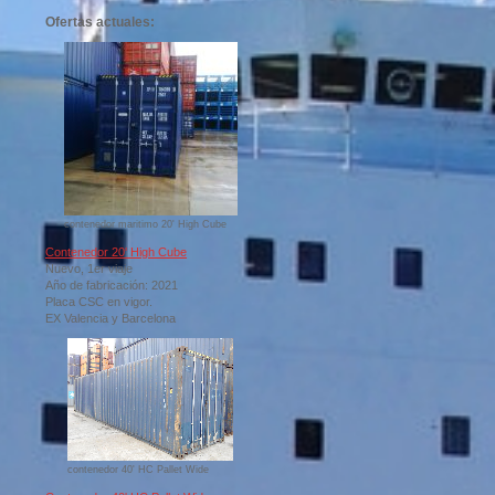
Ofertas actuales:
contenedor maritimo 20' High Cube
Contenedor 20' High Cube
Nuevo, 1er viaje
Año de fabricación: 2021
Placa CSC en vigor.
EX Valencia y Barcelona
contenedor 40' HC Pallet Wide