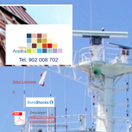
Tel. 902 008 702
Select Language
▼
Descargar:
ANELTIA catálogo
contenedores.pdf
Documento Adobe Acrobat
[2.6 MB]