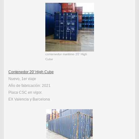
contenedor maritimo 20' High
Cube
Contenedor 20' High Cube
Nuevo, 1er viaje
Año de fabricación: 2021
Placa CSC en vigor.
EX Valencia y Barcelona