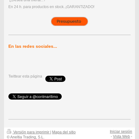
¿Desea una oferta...?
En 24 h. para productos en stock..¡GARANTIZADO!
En las redes sociales...
Twittear esta página
Iniciar sesión
Versión para imprimir
|
Mapa del sitio
-
Vista Web
-
© Aneltia Trading, S.L.