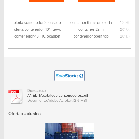
oferta contenedor 20' usado
container 6 mts en oferta
40' HC Ree
oferta contenedor 40' nuevo
container 12 m
20' Open T
contenedor 40' HC ocasión
contenedor open top
20' DV usa
Descargar:
ANELTIA catálogo contenedores.pdf
Documento Adobe Acrobat [2.6 MB]
Ofertas actuales: