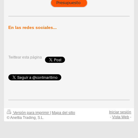
En las redes sociales...
Twittear esta página
Iniciar sesión
Versión para imprimir
|
Mapa del sitio
-
Vista Web
-
© Aneltia Trading, S.L.