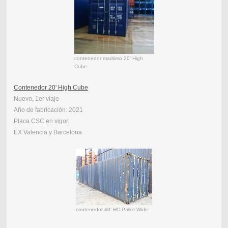
contenedor maritimo 20' High
Cube
Contenedor 20' High Cube
Nuevo, 1er viaje
Año de fabricación: 2021
Placa CSC en vigor.
EX Valencia y Barcelona
contenedor 40' HC Pallet Wide