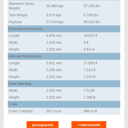
Maximum Gross
30,480 kgs
67,200 lbs
Weight
Tare Weight
3,070 kgs
6,768 lbs
Payload
27,410 kgs
60,432 lbs
External Dimensions
Length
6,058 mm
19.875 ft
Width
2,438 mm
8 ft
Height
2,591 mm
8 ft 6 in
Internal Dimensions
Length
5,451 mm
17.893 ft
Width
2,290 mm
7.513 ft
Height
2,263 mm
7.424 ft
Door Opening
Width
2,290 mm
7.513ft
Height
2,252 mm
7.388 ft
Cube
Cubic Capacity
28.3 cu.m
998 cu.ft
presupuesto
+ información